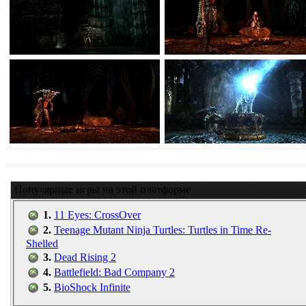
Популярные игры на этой платформе
1.
11 Eyes: CrossOver
2.
Teenage Mutant Ninja Turtles: Turtles in Time Re-
Shelled
3.
Dead Rising 2
4.
Battlefield: Bad Company 2
5.
BioShock Infinite