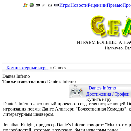
Игры
Новости
Рецензии
Превью
Про
ИГРАЕМ БОЛЬШЕ! А НАС 
Компьютерные игры
» Games
Dantes Inferno
Также известна как:
Dante’s Inferno
Dantes Inferno
Достижения / Трофеи
Купить игру
Dante’s Inferno - это новый проект от создателя потрясающей De
игроизация поэмы Данте Алигьери "Божественная Комедия", ко
литературным шедвером.
Jonathan Knight, продюсер Dante’s Inferno говорит: "Мы хотим
подробностей, которые, возможно, были неведомы ранее ".