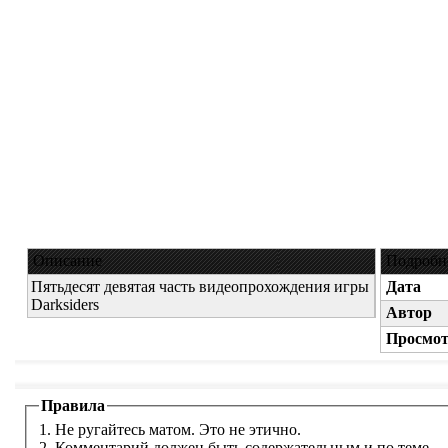
Описание
Подробн
Пятьдесят девятая часть видеопрохождения игры
Дата
Darksiders
Автор
Просмот
Правила
1. Не ругайтесь матом. Это не этично.
2. Комментарий должен быть содержательным и по теме.