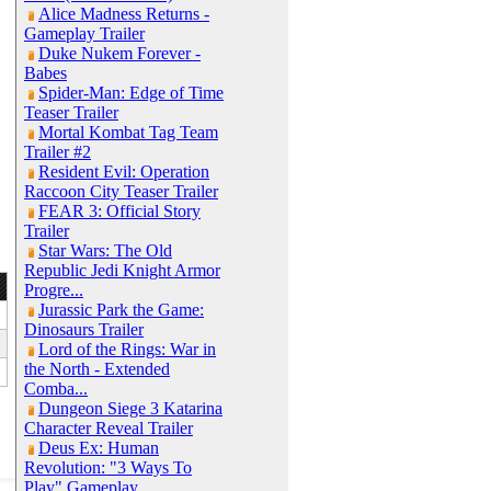
Alice Madness Returns -
Gameplay Trailer
Duke Nukem Forever -
Babes
Spider-Man: Edge of Time
Teaser Trailer
Mortal Kombat Tag Team
Trailer #2
Resident Evil: Operation
Raccoon City Teaser Trailer
FEAR 3: Official Story
Trailer
Star Wars: The Old
Republic Jedi Knight Armor
Progre...
Jurassic Park the Game:
Dinosaurs Trailer
Lord of the Rings: War in
the North - Extended
Comba...
Dungeon Siege 3 Katarina
Character Reveal Trailer
Deus Ex: Human
Revolution: "3 Ways To
Play" Gameplay...