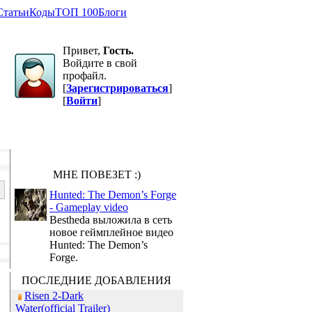
Статьи
Коды
ТОП 100
Блоги
Привет,
Гость.
Войдите в свой
профайл.
[
Зарегистрироваться
]
[
Войти
]
МНЕ ПОВЕЗЕТ :)
Hunted: The Demon’s Forge
- Gameplay video
Bestheda выложила в сеть
новое геймплейное видео
Hunted: The Demon’s
Forge.
ПОСЛЕДНИЕ ДОБАВЛЕНИЯ
Risen 2-Dark
Water(official Trailer)