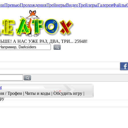
ии
Превью
Прохождения
Трейнеры
Видео
Трейлеры
Галерея
Файлы
ШЕ! А НАС УЖЕ РАЗ, ДВА, ТРИ... 25948!
t
я / Трофеи
|
Читы и коды
|
Обсудить игру
|
ру