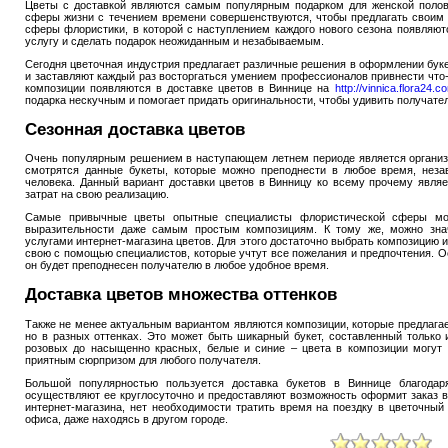
Цветы с доставкой являются самым популярным подарком для женской полов
сферы жизни с течением времени совершенствуются, чтобы предлагать своим к
сферы флористики, в которой с наступлением каждого нового сезона появляю
услугу и сделать подарок неожиданным и незабываемым.
Сегодня цветочная индустрия предлагает различные решения в оформлении буке
и заставляют каждый раз восторгаться умением профессионалов привнести что
композиции появляются в доставке цветов в Виннице на
http://vinnica.flora24.c
подарка нескучным и помогает придать оригинальности, чтобы удивить получател
Сезонная доставка цветов
Очень популярным решением в наступающем летнем периоде является организа
смотрятся данные букеты, которые можно преподнести в любое время, незав
человека. Данный вариант доставки цветов в Винницу ко всему прочему явля
затрат на свою реализацию.
Самые привычные цветы опытные специалисты флористической сферы мо
выразительности даже самым простым композициям. К тому же, можно зна
услугами интернет-магазина цветов. Для этого достаточно выбрать композицию и
свою с помощью специалистов, которые учтут все пожелания и предпочтения. Ос
он будет преподнесен получателю в любое удобное время.
Доставка цветов множества оттенков
Также не менее актуальным вариантом являются композиции, которые предлагае
но в разных оттенках. Это может быть шикарный букет, составленный только 
розовых до насыщенно красных, белые и синие – цвета в композиции могут 
приятным сюрпризом для любого получателя.
Большой популярностью пользуется доставка букетов в Виннице благодар
осуществляют ее круглосуточно и предоставляют возможность оформит заказ в
интернет-магазина, нет необходимости тратить время на поездку в цветочный
офиса, даже находясь в другом городе.