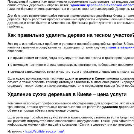
Повышенный травматизм практически повсеместно подстерегает тех владельцев 
спила старых деревьев и обрезки веток.
Удаление деревьев в Киевской облас
наличия большого числа раскидистых и старых зеленых насаждений. Доверять т
Для быстрого выполнения работ жители и коммунальные хозяйства Киева, а такж
дерево». Здесь работают профессиональные арбористы и промышленные альпин
деревьев
и веток быстро и качественно. Для заказа работ достаточно связаться
проблему.
Как правильно удалить дерево на тесном участке
Это одна из глобальных проблем в условиях плотной городской застройки. В бо
наличия строений и сооружений на территории. В таком случае
спилить аварийн
способов:
● с применением оттяжки, когда регулируется наклон ствола и траектория падени
● с помощью частичного спила: специалисты постепенно, небольшими порциями о
● методом завешивания: ветки и части ствола спускаются специальными канатами
Если нужно полностью или частично
удалить дерево в Киеве
, команда компани
объект, а также огласить клиенту итоговую стоимость выполнения работ. В проц
ограждают территорию, а также договариваются о перекрытии трассы (если необ
Удаление сухих деревьев в Киеве – цена услуги
Компания использует профессиональное оборудование для арбористов, что искл
транспорта, а также длительные сроки выполнения работ. На
удаление деревьев
объема и породы объекта подлежащего спилу.
Если речь идет об обрезке сухих веток и кронировании, стоимость услуг будет н
как рабочим потребуется иное снаряжение и оборудование. Также цена зависит
информации можно найти на сайте компании «Спилить дерево» или по телефону (
Источник -
https://spilitderevo.com.ua/