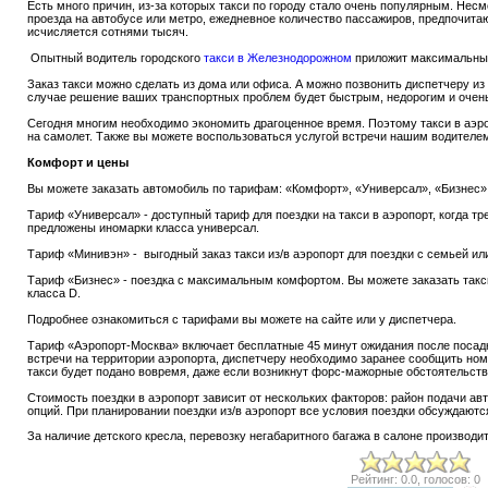
Есть много причин, из-за которых такси по городу стало очень популярным. Несм
проезда на автобусе или метро, ежедневное количество пассажиров, предпочит
исчисляется сотнями тысяч.
Опытный водитель городского
такси в Железнодорожном
приложит максимальные
Заказ такси можно сделать из дома или офиса. А можно позвонить диспетчеру из
случае решение ваших транспортных проблем будет быстрым, недорогим и оче
Сегодня многим необходимо экономить драгоценное время. Поэтому такси в аэр
на самолет. Также вы можете воспользоваться услугой встречи нашим водителе
Комфорт и цены
Вы можете заказать автомобиль по тарифам: «Комфорт», «Универсал», «Бизнес» 
Тариф «Универсал» - доступный тариф для поездки на такси в аэропорт, когда тр
предложены иномарки класса универсал.
Тариф «Минивэн» - выгодный заказ такси из/в аэропорт для поездки с семьей ил
Тариф «Бизнес» - поездка с максимальным комфортом. Вы можете заказать так
класса D.
Подробнее ознакомиться с тарифами вы можете на сайте или у диспетчера.
Тариф «Аэропорт-Москва» включает бесплатные 45 минут ожидания после посадк
встречи на территории аэропорта, диспетчеру необходимо заранее сообщить ном
такси будет подано вовремя, даже если возникнут форс-мажорные обстоятельств
Стоимость поездки в аэропорт зависит от нескольких факторов: район подачи а
опций. При планировании поездки из/в аэропорт все условия поездки обсуждаютс
За наличие детского кресла, перевозку негабаритного багажа в салоне производи
Рейтинг: 0.0, голосов: 0