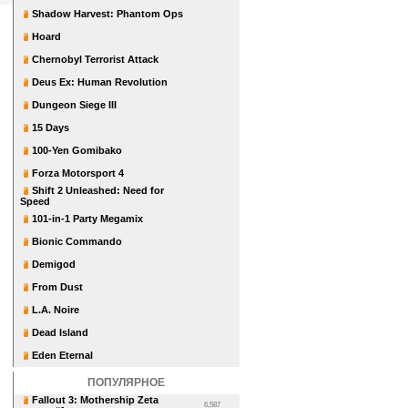
Shadow Harvest: Phantom Ops
Hoard
Chernobyl Terrorist Attack
Deus Ex: Human Revolution
Dungeon Siege III
15 Days
100-Yen Gomibako
Forza Motorsport 4
Shift 2 Unleashed: Need for
Speed
101-in-1 Party Megamix
Bionic Commando
Demigod
From Dust
L.A. Noire
Dead Island
Eden Eternal
ПОПУЛЯРНОЕ
Fallout 3: Mothership Zeta
6,587