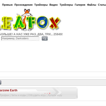
и
Превью
Прохождения
Трейнеры
Видео
Трейлеры
Галерея
Файлы
Стать
ОЛЬШЕ! А НАС УЖЕ РАЗ, ДВА, ТРИ... 25949!
arzone Earth
 Трофеи
|
Читы и коды
|
Обсудить игру
|
Купить игру