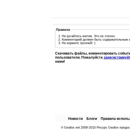
Правила
1. Не ругайтесь матом. Это не этично.
2. Комментарий должен быть содержательным и
3. Не кормите троллей! :)
Скачивать файлы, комментировать событи
пользователи. Пожалуйста
зарегистрируй
нами!
Новости
Блоги
Правила исполь
© Geafox.net 2009-2015 Ресурс Geafox предо