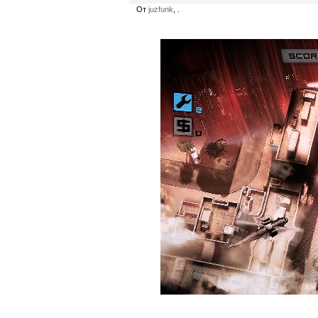
От
juzfunk
, .