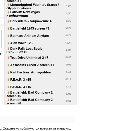
screen #1
Monteriggioni Feather / Statue /
5,926
Glyph locations
Fallout: New Vegas
5,770
изображения
Darksiders изображение 4
5,578
Battlefield 1943 screen #1
5,076
Batman: Arkham Asylum
4,978
Alan Wake +25
4,836
Dark Fall: Lost Souls
4,787
Скриншот #2
е
Test Drive Unlimited 2 +7
4,687
Assassins Creed 2 screen #1
4,592
Red Faction: Armageddon
4,581
F.E.A.R. 3 +15
4,315
F.E.A.R. 3 +15
4,310
Battlefield: Bad Company 2
4,201
screen #5
Battlefield: Bad Company 2
3,354
screen #6
 Ежедневно публикуются новости из мира игр,