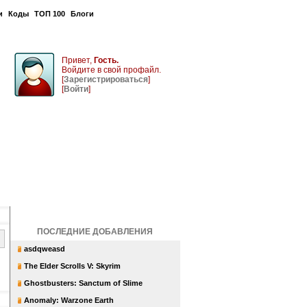
и
Коды
ТОП 100
Блоги
Привет,
Гость.
Войдите в свой профайл.
[
Зарегистрироваться
]
[
Войти
]
ПОСЛЕДНИЕ ДОБАВЛЕНИЯ
asdqweasd
The Elder Scrolls V: Skyrim
Ghostbusters: Sanctum of Slime
Anomaly: Warzone Earth