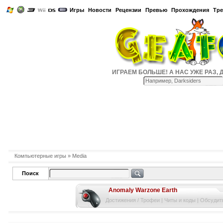
Игры
Новости
Рецензии
Превью
Прохождения
Тр
ИГРАЕМ БОЛЬШЕ! А НАС УЖЕ РАЗ, ДВА
Компьютерные игры
» Media
Поиск
Anomaly Warzone Earth
Достижения / Трофеи
|
Читы и коды
|
Обсудить