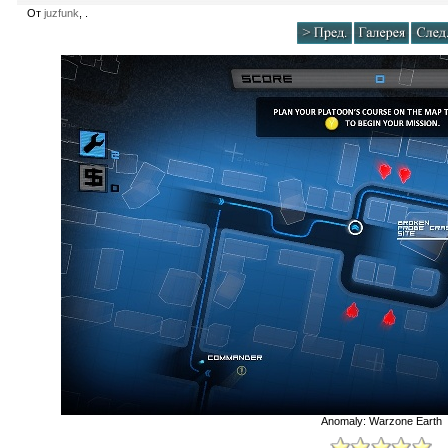
От
juzfunk
, .
Anomaly: Warzone Earth