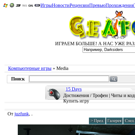
Игры
Новости
Рецензии
Превью
Прохождения
ИГРАЕМ БОЛЬШЕ! А НАС УЖЕ РАЗ, Д
Компьютерные игры
» Media
Поиск
15 Days
Достижения / Трофеи
|
Читы и ко
Купить игру
От
juzfunk
, .