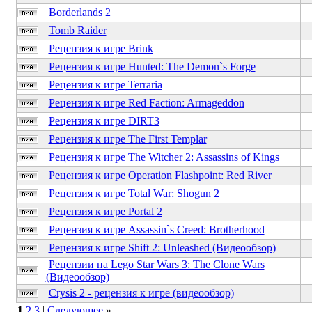
Borderlands 2
Tomb Raider
Рецензия к игре Brink
Рецензия к игре Hunted: The Demon`s Forge
Рецензия к игре Terraria
Рецензия к игре Red Faction: Armageddon
Рецензия к игре DIRT3
Рецензия к игре The First Templar
Рецензия к игре The Witcher 2: Assassins of Kings
Рецензия к игре Operation Flashpoint: Red River
Рецензия к игре Total War: Shogun 2
Рецензия к игре Portal 2
Рецензия к игре Assassin`s Creed: Brotherhood
Рецензия к игре Shift 2: Unleashed (Видеообзор)
Рецензии на Lego Star Wars 3: The Clone Wars
(Видеообзор)
Crysis 2 - рецензия к игре (видеообзор)
1
2
3
|
Следующее
»