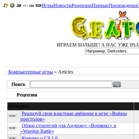
Игры
Новости
Рецензии
Превью
Прохождения
ИГРАЕМ БОЛЬШЕ! А НАС УЖЕ РАЗ, Д
Компьютерные игры
» Articles
Поиск
Рецензии
Название
Реализуй свои властные амбиции в игре «Войны
престолов»
Обзор стратегий для Андроид: «Вормикс» и
«Warship Battle»
Коротко о CS 1.6