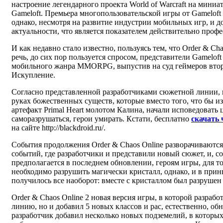
настроение легендарного проекта World of Warcraft на мини
Gameloft. Премьера многопользовательской игры от Gameloft 
однако, несмотря на развитие индустрии мобильных игр, и до
актуальности, что является показателем действительно проф
И как недавно стало известно, пользуясь тем, что Order & Cha
речь, до сих пор пользуется спросом, представители Gamelof
мобильного жанра MMORPG, выпустив на суд геймеров втору
Искупление.
Согласно представленной разработчиками сюжетной линии, 
руках божественных существ, которые вместо того, что бы и
артефакт Primal Heart молотом Калина, начали исповедовать
саморазрушаться, герои умирать. Кстати, бесплатно
скачать 
на сайте http://blackdroid.ru/.
События продолжения Order & Chaos Online разворачиваются 
событий, где разработчики и представили новый сюжет, и, со
предполагается в последнем обновлении, героям игры, для то
необходимо разрушить магически кристалл, однако, и в прин
получилось все наоборот: вместе с кристаллом был разрушен и
Order & Chaos Online 2 новая версия игры, в которой разраб
линию, но и добавил 5 новых классов и рас, естественно, об
разработчик добавил несколько новых подземелий, в которы