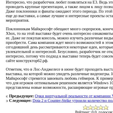
Интересно, что разработчик любит появляться на Е3. Ведь э
проводить крупные презентации, а также лицом к лицу позн
Даже поклонники и фанаты ожидают этого периода. По этой
еще до выставки, а самые лучшие и интересные проекты оста
мероприятия.
Поклонникам Майкрософт обещают много сюрпризов, конечно
Xbox, то на этой выставке будет очень интересно ознакомить
ее. Даже не покупая консоль, можно изучить различные виды 
приобрести. Сама компания ждет много возможностей в этом
сегодняшний день рассматриваются некоторые идеи, которые
увлекательной и интересной. Безусловно, разработчик не откр
интересно, потому что подход к выставке теперь будет совсе
сайте конструктор62.рф.
Отметим, что в Лос-Анджелесе в июне будет проходить выста
выставка, на которой можно увидеть различные видеоигры. 
Майкрософт стремится завоевать любовь геймеров. К примеру
что для игроков оптимальным решением является Windows 1
представлены новые возможности, расширяющие игровые пр
Предыдущее:
Очки виртуальной реальности от компании 
Следующее:
Dota 2 и Counter-Strike утроили количество п
Рейтинг: 0.0, голосов: