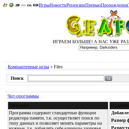
Игры
Новости
Рецензии
Превью
Прохождения
ИГРАЕМ БОЛЬШЕ! А НАС УЖЕ РАЗ, Д
Компьютерные игры
» Files
Поиск
Чит-программы
Описание
Подробн
Программа содержит стандартные функции
Добавле
редактора памяти, т.к. осуществляет поиск по
Размер 
типу данных и позволяет менять параметры на
Размест
нужные, т.е. добавлять себе единицы здоровья,