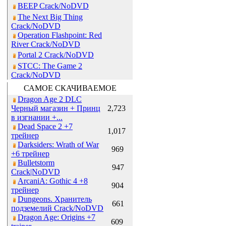
BEEP Crack/NoDVD
The Next Big Thing
Crack/NoDVD
Operation Flashpoint: Red
River Crack/NoDVD
Portal 2 Crack/NoDVD
STCC: The Game 2
Crack/NoDVD
САМОЕ СКАЧИВАЕМОЕ
Dragon Age 2 DLC
Черный магазин + Принц
2,723
в изгнании +...
Dead Space 2 +7
1,017
трейнер
Darksiders: Wrath of War
969
+6 трейнер
Bulletstorm
947
Crack|NoDVD
ArcaniA: Gothic 4 +8
904
трейнер
Dungeons. Хранитель
661
подземелий Crack/NoDVD
Dragon Age: Origins +7
609