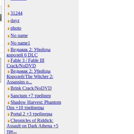
31244
dayz
photo
No name
No name1
Ведьмак 2: Убийцы
королей 6 DLC
Fable 3 / Fable III
Crack/NoDVD
Ведьмак 2: Убийцы
Королей/The Witcher 2:
Assassins o...
Brink Crack/NoDVD
Sanctum +7 трейнер
Shadow Harvest: Phantom
Ops +10 трейнеры
Portal 2 +3 трейнеры
Chronicles of Riddick:
Assault on Dark Athena +5
тре...