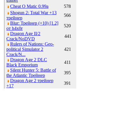
trainer
Cheat O Matic 0.99a
578
Shogun 2: Total War +13
566
трейнер
Blur: Трейнер (+10) [1.2]
520
от h4x0r
Dragon Age II/2
441
Crack/NoDVD
Rulers of Nations: Geo-
political Simulator 2
421
Crack/N...
Dragon Age 2 DLC
411
Black Emporium
Silent Hunter 5: Battle of
395
the Atlantic Трейнер
Dragon Age 2 трейнер
391
+17