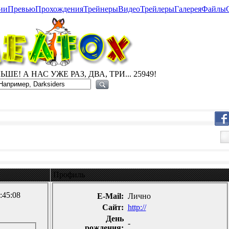
ии
Превью
Прохождения
Трейнеры
Видео
Трейлеры
Галерея
Файлы
ШЕ! А НАС УЖЕ РАЗ, ДВА, ТРИ... 25949!
Профиль
:45:08
E-Mail:
Лично
Сайт:
http://
День
-
рождения: