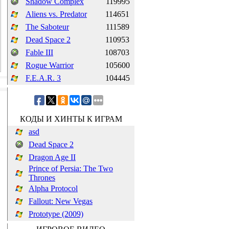
Shadow Complex
119995
Aliens vs. Predator
114651
The Saboteur
111589
Dead Space 2
110953
Fable III
108703
Rogue Warrior
105600
F.E.A.R. 3
104445
КОДЫ И ХИНТЫ К ИГРАМ
asd
Dead Space 2
Dragon Age II
Prince of Persia: The Two
Thrones
Alpha Protocol
Fallout: New Vegas
Prototype (2009)