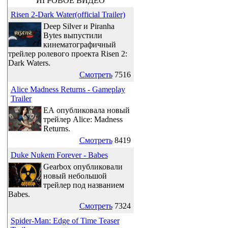
ИГРОВОЕ ВИДЕО
Risen 2-Dark Water(official Trailer)
Deep Silver и Piranha
Bytes выпустили
кинематографичный
трейлер ролевого проекта Risen 2:
Dark Waters.
Смотреть
7516
Alice Madness Returns - Gameplay
Trailer
ЕА опубликовала новый
трейлер Alice: Madness
Returns.
Смотреть
8419
Duke Nukem Forever - Babes
Gearbox опубликовали
новый небольшой
трейлер под названием
Babes.
Смотреть
7324
Spider-Man: Edge of Time Teaser