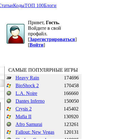
Статьи
Коды
ТОП 100
Блоги
Привет,
Гость.
Войдите в свой
профайл.
[
Зарегистрироваться
]
[
Войти
]
САМЫЕ ПОПУЛЯРНЫЕ ИГРЫ
Heavy Rain
174696
BioShock 2
170458
L.A. Noire
166660
Dantes Inferno
150050
Crysis 2
145402
Mafia II
130920
Afro Samurai
123261
Fallout: New Vegas
120131