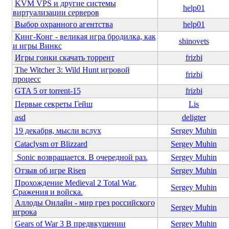
KVM VPS и другие системы
help01
виртуализации серверов
Выбор охранного агентства
help01
Кинг-Конг - великая игра бродилка, как
shinovets
и игры Винкс
Игры гонки скачать торрент
frizbi
The Witcher 3: Wild Hunt игровой
frizbi
процесс
GTA 5 от torrent-15
frizbi
Первые секреты Гейш
Lis
asd
deligter
19 декабря, мысли вслух
Sergey Muhin
Cataclysm от Blizzard
Sergey Muhin
Sonic возвращается. В очередной раз.
Sergey Muhin
Отзыв об игре Risen
Sergey Muhin
Прохождение Medieval 2 Total War.
Sergey Muhin
Сражения и войска.
Аллоды Онлайн - мир грез российского
Sergey Muhin
игрока
Gears of War 3 В предвкушении
Sergey Muhin