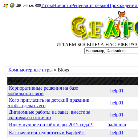
Игры
Новости
Рецензии
Превью
Прохождения
ИГРАЕМ БОЛЬШЕ! А НАС УЖЕ РАЗ, Д
Компьютерные игры
» Blogs
Название
Автор
Корпоративные решения на базе
help01
мобильной связи
Кого пригласить на детский праздник,
help01
чтобы сделать его
Дипломные работы на заказ: вместе за
help01
знаниями и отлично
Ищем лучшие онлайн игры 2015 года!!!
ba-bumm
Как научится хедшотить в Варфейс.
help01