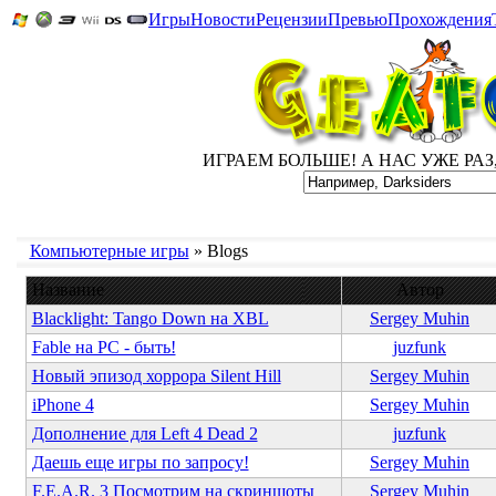
Игры
Новости
Рецензии
Превью
Прохождения
ИГРАЕМ БОЛЬШЕ! А НАС УЖЕ РАЗ, Д
Компьютерные игры
» Blogs
Название
Автор
Blacklight: Tango Down на XBL
Sergey Muhin
Fable на PC - быть!
juzfunk
Новый эпизод хоррора Silent Hill
Sergey Muhin
iPhone 4
Sergey Muhin
Дополнение для Left 4 Dead 2
juzfunk
Даешь еще игры по запросу!
Sergey Muhin
F.E.A.R. 3 Посмотрим на скриншоты
Sergey Muhin