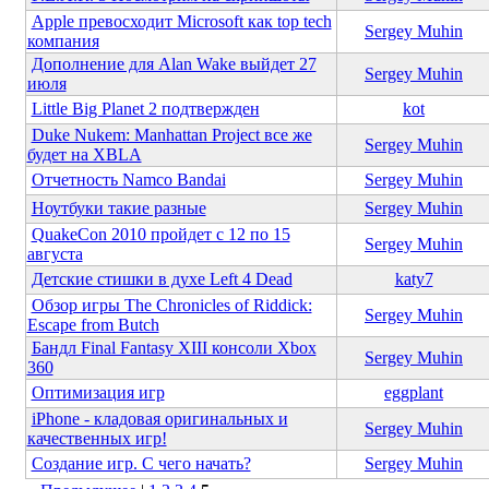
Apple превосходит Microsoft как top tech
Sergey Muhin
компания
Дополнение для Alan Wake выйдет 27
Sergey Muhin
июля
Little Big Planet 2 подтвержден
kot
Duke Nukem: Manhattan Project все же
Sergey Muhin
будет на XBLA
Отчетность Namco Bandai
Sergey Muhin
Ноутбуки такие разные
Sergey Muhin
QuakeCon 2010 пройдет с 12 по 15
Sergey Muhin
августа
Детские стишки в духе Left 4 Dead
katy7
Обзор игры The Chronicles of Riddick:
Sergey Muhin
Escape from Butch
Бандл Final Fantasy XIII консоли Xbox
Sergey Muhin
360
Оптимизация игр
eggplant
iPhone - кладовая оригинальных и
Sergey Muhin
качественных игр!
Создание игр. С чего начать?
Sergey Muhin