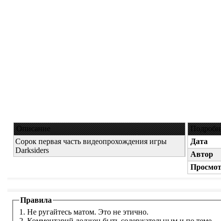
Описание
Подробн
Сорок первая часть видеопрохождения игры
Дата
Darksiders
Автор
Просмот
Правила
1. Не ругайтесь матом. Это не этично.
2. Комментарий должен быть содержательным и по теме.