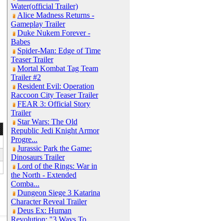
Water(official Trailer)
Alice Madness Returns -
Gameplay Trailer
Duke Nukem Forever -
Babes
Spider-Man: Edge of Time
Teaser Trailer
Mortal Kombat Tag Team
Trailer #2
Resident Evil: Operation
Raccoon City Teaser Trailer
FEAR 3: Official Story
Trailer
Star Wars: The Old
Republic Jedi Knight Armor
Progre...
Jurassic Park the Game:
Dinosaurs Trailer
Lord of the Rings: War in
the North - Extended
Comba...
Dungeon Siege 3 Katarina
Character Reveal Trailer
Deus Ex: Human
Revolution: "3 Ways To