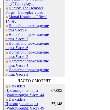
Play" Gameplay...
Hunted: The Demon’s
Forge - Gameplay video
Mortal Kombat - Official
TV Ad
Homefront прохождение
игры Часть 8
Homefront прохождение
игры. Часть 7
Homefront прохождение
игры. Часть 6
Homefront прохождение
игры. Часть 5
Homefront прохождение
игры. Часть 4
Homefront прохождение
игры. Часть 3
ЧАСТО СМОТРЯТ
Darksiders
Прохождение игры
67,095
(Walkthrough). Часть 44
Darksiders
Прохождение игры
55,148
(Walkthrough). Часть 49