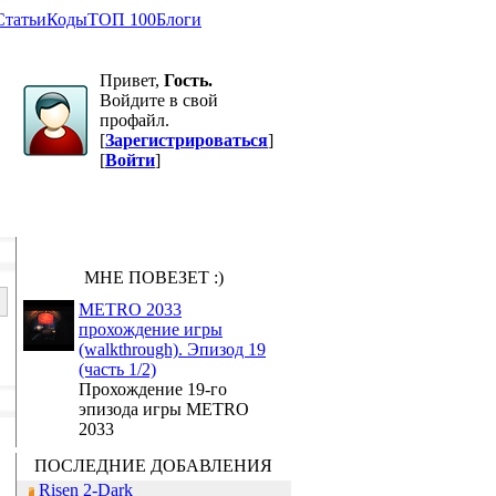
Статьи
Коды
ТОП 100
Блоги
Привет,
Гость.
Войдите в свой
профайл.
[
Зарегистрироваться
]
[
Войти
]
МНЕ ПОВЕЗЕТ :)
METRO 2033
прохождение игры
(walkthrough). Эпизод 19
(часть 1/2)
Прохождение 19-го
эпизода игры METRO
2033
ПОСЛЕДНИЕ ДОБАВЛЕНИЯ
Risen 2-Dark