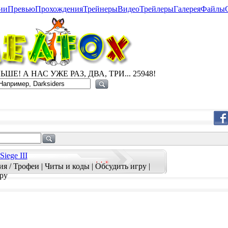
ии
Превью
Прохождения
Трейнеры
Видео
Трейлеры
Галерея
Файлы
ШЕ! А НАС УЖЕ РАЗ, ДВА, ТРИ... 25948!
iege III
я / Трофеи
|
Читы и коды
|
Обсудить игру
|
ру