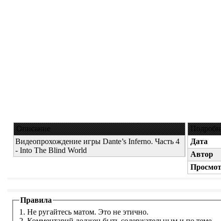
Описание
Подробн
Видеопрохождение игры Dante’s Inferno. Часть 4
Дата
- Into The Blind World
Автор
Просмот
Правила
1. Не ругайтесь матом. Это не этично.
2. Комментарий должен быть содержательным и по теме.